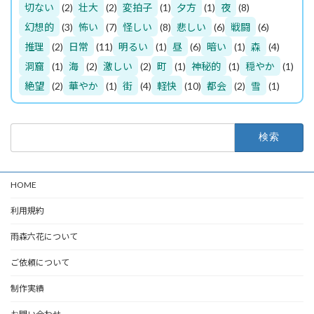
切ない
(2)
壮大
(2)
変拍子
(1)
夕方
(1)
夜
(8)
幻想的
(3)
怖い
(7)
怪しい
(8)
悲しい
(6)
戦闘
(6)
推理
(2)
日常
(11)
明るい
(1)
昼
(6)
暗い
(1)
森
(4)
洞窟
(1)
海
(2)
激しい
(2)
町
(1)
神秘的
(1)
穏やか
(1)
絶望
(2)
華やか
(1)
街
(4)
軽快
(10)
都会
(2)
雪
(1)
検
索:
HOME
利用規約
雨森六花について
ご依頼について
制作実績