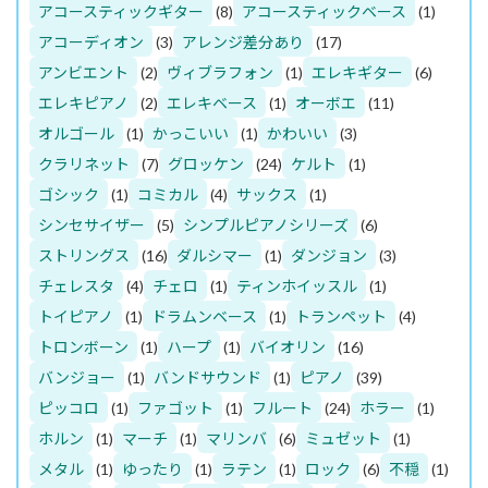
アコースティックギター
(8)
アコースティックベース
(1)
アコーディオン
(3)
アレンジ差分あり
(17)
アンビエント
(2)
ヴィブラフォン
(1)
エレキギター
(6)
エレキピアノ
(2)
エレキベース
(1)
オーボエ
(11)
オルゴール
(1)
かっこいい
(1)
かわいい
(3)
クラリネット
(7)
グロッケン
(24)
ケルト
(1)
ゴシック
(1)
コミカル
(4)
サックス
(1)
シンセサイザー
(5)
シンプルピアノシリーズ
(6)
ストリングス
(16)
ダルシマー
(1)
ダンジョン
(3)
チェレスタ
(4)
チェロ
(1)
ティンホイッスル
(1)
トイピアノ
(1)
ドラムンベース
(1)
トランペット
(4)
トロンボーン
(1)
ハープ
(1)
バイオリン
(16)
バンジョー
(1)
バンドサウンド
(1)
ピアノ
(39)
ピッコロ
(1)
ファゴット
(1)
フルート
(24)
ホラー
(1)
ホルン
(1)
マーチ
(1)
マリンバ
(6)
ミュゼット
(1)
メタル
(1)
ゆったり
(1)
ラテン
(1)
ロック
(6)
不穏
(1)