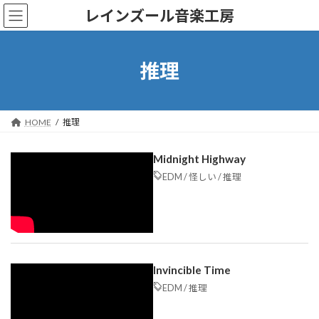
コ
ナ
レインズール音楽工房
ン
ビ
テ
ゲ
ン
ー
ツ
シ
推理
へ
ョ
ス
ン
キ
に
ッ
移
HOME
推理
プ
動
Midnight Highway
EDM
/
怪しい
/
推理
Invincible Time
EDM
/
推理