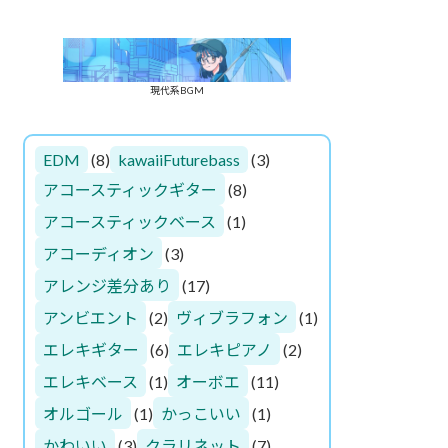
現代系BGM
EDM
(8)
kawaiiFuturebass
(3)
アコースティックギター
(8)
アコースティックベース
(1)
アコーディオン
(3)
アレンジ差分あり
(17)
アンビエント
(2)
ヴィブラフォン
(1)
エレキギター
(6)
エレキピアノ
(2)
エレキベース
(1)
オーボエ
(11)
オルゴール
(1)
かっこいい
(1)
かわいい
(3)
クラリネット
(7)