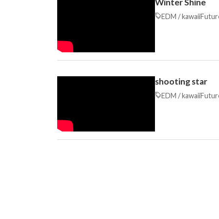
Winter Shine
EDM
/
kawaiiFutu
shooting star
EDM
/
kawaiiFutu