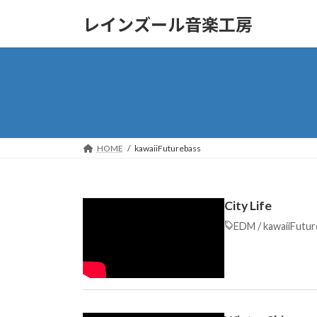
コ
ナ
レインズール音楽工房
ン
ビ
テ
ゲ
ン
ー
ツ
シ
へ
ョ
ス
ン
キ
に
ッ
移
HOME
kawaiiFuturebass
プ
動
City Life
EDM
/
kawaiiFutu