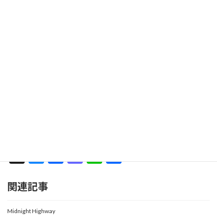
欲しい雰囲気の楽曲がない場合はぜひ新規制作をご依頼
ください。
他の人と被らないオリジナルの楽曲が欲しい
オリキャラのイメソンが欲しい
TRPGセッション、同人ゲームのBGMが欲しい
など様々なシーンで使える楽曲を制作いたします。
楽曲制作のご依頼について詳しくはこちら
X
Bl
F
M
Li
共
u
ac
as
n
有
es
e
to
e
関連記事
ky
b
d
Midnight Highway