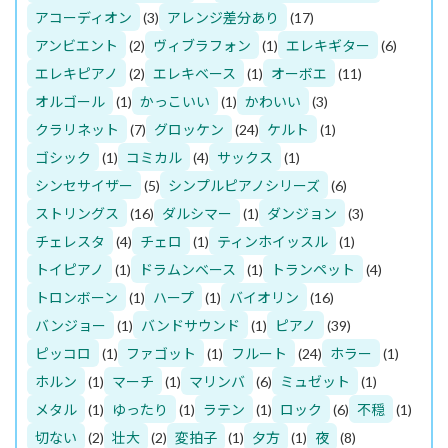
アコーディオン
(3)
アレンジ差分あり
(17)
アンビエント
(2)
ヴィブラフォン
(1)
エレキギター
(6)
エレキピアノ
(2)
エレキベース
(1)
オーボエ
(11)
オルゴール
(1)
かっこいい
(1)
かわいい
(3)
クラリネット
(7)
グロッケン
(24)
ケルト
(1)
ゴシック
(1)
コミカル
(4)
サックス
(1)
シンセサイザー
(5)
シンプルピアノシリーズ
(6)
ストリングス
(16)
ダルシマー
(1)
ダンジョン
(3)
チェレスタ
(4)
チェロ
(1)
ティンホイッスル
(1)
トイピアノ
(1)
ドラムンベース
(1)
トランペット
(4)
トロンボーン
(1)
ハープ
(1)
バイオリン
(16)
バンジョー
(1)
バンドサウンド
(1)
ピアノ
(39)
ピッコロ
(1)
ファゴット
(1)
フルート
(24)
ホラー
(1)
ホルン
(1)
マーチ
(1)
マリンバ
(6)
ミュゼット
(1)
メタル
(1)
ゆったり
(1)
ラテン
(1)
ロック
(6)
不穏
(1)
切ない
(2)
壮大
(2)
変拍子
(1)
夕方
(1)
夜
(8)