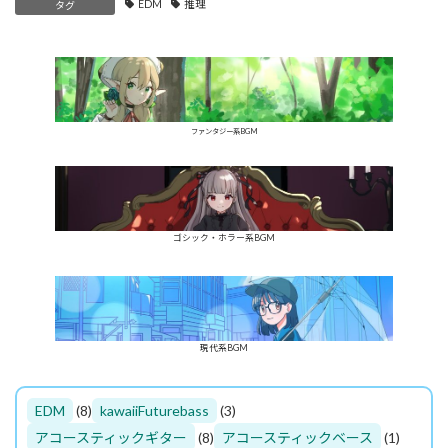
EDM
推理
タグ
ファンタジー系BGM
ゴシック・ホラー系BGM
現代系BGM
EDM
(8)
kawaiiFuturebass
(3)
アコースティックギター
(8)
アコースティックベース
(1)