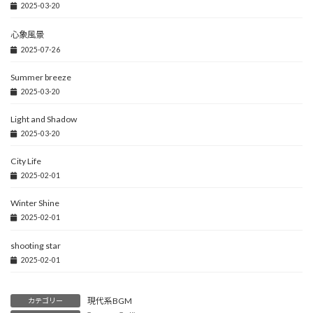
o
o
2025-03-20
o
n
心象風景
k
2025-07-26
Summer breeze
2025-03-20
Light and Shadow
2025-03-20
City Life
2025-02-01
Winter Shine
2025-02-01
shooting star
2025-02-01
現代系BGM
カテゴリー