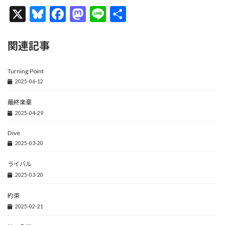
X
Bl
F
M
Li
共
u
ac
as
n
有
es
e
to
e
関連記事
ky
b
d
Turning Point
o
o
2025-06-12
o
n
最終楽章
k
2025-04-29
Dive
2025-03-20
ライバル
2025-03-20
約束
2025-02-21