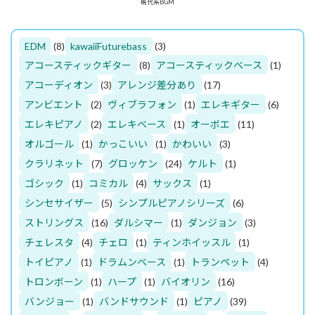
現代系BGM
EDM
(8)
kawaiiFuturebass
(3)
アコースティックギター
(8)
アコースティックベース
(1)
アコーディオン
(3)
アレンジ差分あり
(17)
アンビエント
(2)
ヴィブラフォン
(1)
エレキギター
(6)
エレキピアノ
(2)
エレキベース
(1)
オーボエ
(11)
オルゴール
(1)
かっこいい
(1)
かわいい
(3)
クラリネット
(7)
グロッケン
(24)
ケルト
(1)
ゴシック
(1)
コミカル
(4)
サックス
(1)
シンセサイザー
(5)
シンプルピアノシリーズ
(6)
ストリングス
(16)
ダルシマー
(1)
ダンジョン
(3)
チェレスタ
(4)
チェロ
(1)
ティンホイッスル
(1)
トイピアノ
(1)
ドラムンベース
(1)
トランペット
(4)
トロンボーン
(1)
ハープ
(1)
バイオリン
(16)
バンジョー
(1)
バンドサウンド
(1)
ピアノ
(39)