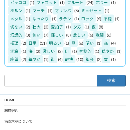
ピッコロ
(1)
ファゴット
(1)
フルート
(24)
ホラー
(1)
ホルン
(1)
マーチ
(1)
マリンバ
(6)
ミュゼット
(1)
メタル
(1)
ゆったり
(1)
ラテン
(1)
ロック
(6)
不穏
(1)
切ない
(2)
壮大
(2)
変拍子
(1)
夕方
(1)
夜
(8)
幻想的
(3)
怖い
(7)
怪しい
(8)
悲しい
(6)
戦闘
(6)
推理
(2)
日常
(11)
明るい
(1)
昼
(6)
暗い
(1)
森
(4)
洞窟
(1)
海
(2)
激しい
(2)
町
(1)
神秘的
(1)
穏やか
(1)
絶望
(2)
華やか
(1)
街
(4)
軽快
(10)
都会
(2)
雪
(1)
検
索:
HOME
利用規約
雨森六花について