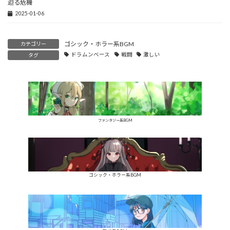
迫る危機
2025-01-06
ゴシック・ホラー系BGM
カテゴリー
ドラムンベース
戦闘
激しい
タグ
ファンタジー系BGM
ゴシック・ホラー系BGM