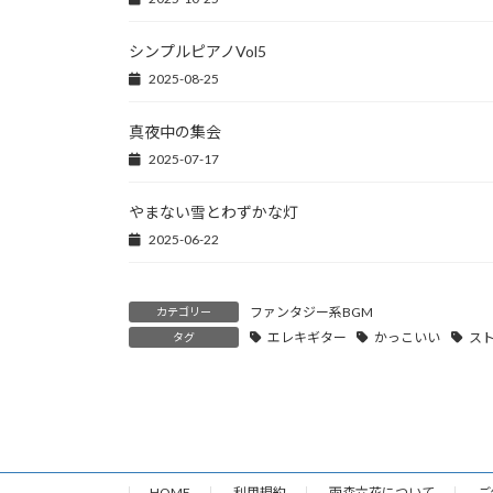
シンプルピアノVol5
2025-08-25
真夜中の集会
2025-07-17
やまない雪とわずかな灯
2025-06-22
ファンタジー系BGM
カテゴリー
エレキギター
かっこいい
ス
タグ
HOME
利用規約
雨森六花について
ご