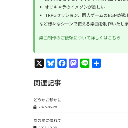
オリキャラのイメソンが欲しい
TRPGセッション、同人ゲームのBGMが欲
など様々なシーンで使える楽曲を制作いたし
楽曲制作のご依頼について詳しくはこちら
X
Bl
F
M
Li
共
u
ac
as
n
有
es
e
to
e
関連記事
ky
b
d
o
o
どうかお静かに
o
n
2026-06-20
k
あの星に憧れて
2025-10-25