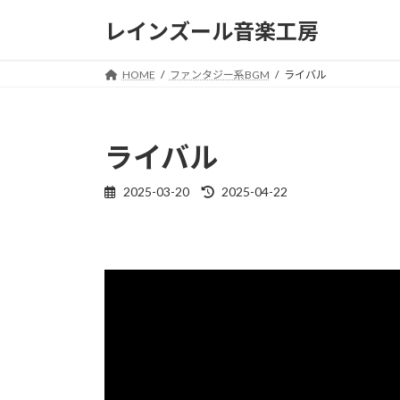
コ
ナ
レインズール音楽工房
ン
ビ
テ
ゲ
ン
ー
HOME
ファンタジー系BGM
ライバル
ツ
シ
へ
ョ
ス
ン
ライバル
キ
に
ッ
移
2025-03-20
2025-04-22
最
プ
動
終
更
新
日
時
: