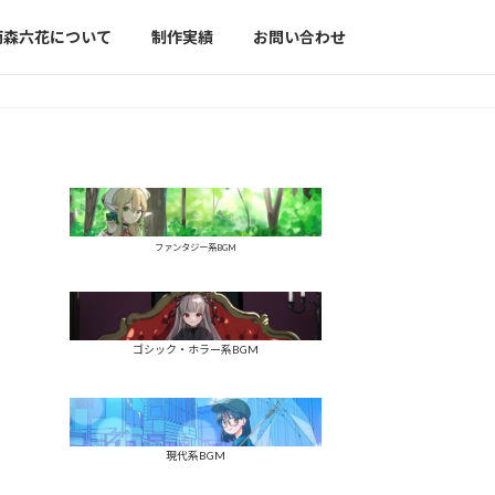
雨森六花について
制作実績
お問い合わせ
ファンタジー系BGM
ゴシック・ホラー系BGM
現代系BGM