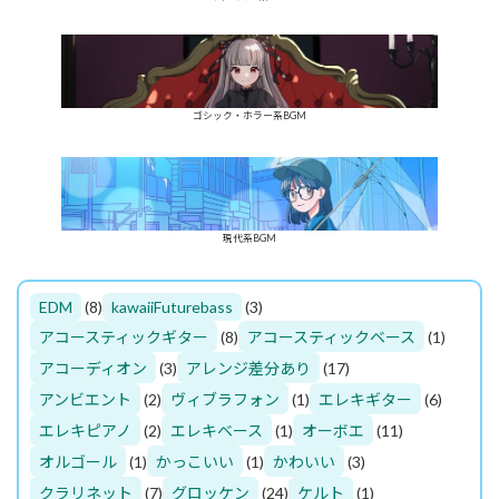
ゴシック・ホラー系BGM
現代系BGM
EDM
(8)
kawaiiFuturebass
(3)
アコースティックギター
(8)
アコースティックベース
(1)
アコーディオン
(3)
アレンジ差分あり
(17)
アンビエント
(2)
ヴィブラフォン
(1)
エレキギター
(6)
エレキピアノ
(2)
エレキベース
(1)
オーボエ
(11)
オルゴール
(1)
かっこいい
(1)
かわいい
(3)
クラリネット
(7)
グロッケン
(24)
ケルト
(1)