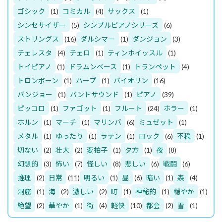
ゴシック
(1)
コミカル
(4)
サックス
(1)
シンセサイザー
(5)
シンプルピアノシリーズ
(6)
ストリングス
(16)
ダルシマー
(1)
ダンジョン
(3)
チェレスタ
(4)
チェロ
(1)
ティンホイッスル
(1)
トイピアノ
(1)
ドラムンベース
(1)
トランペット
(4)
トロンボーン
(1)
ハープ
(1)
バイオリン
(16)
バンジョー
(1)
バンドサウンド
(1)
ピアノ
(39)
ピッコロ
(1)
ファゴット
(1)
フルート
(24)
ホラー
(1)
ホルン
(1)
マーチ
(1)
マリンバ
(6)
ミュゼット
(1)
メタル
(1)
ゆったり
(1)
ラテン
(1)
ロック
(6)
不穏
(1)
切ない
(2)
壮大
(2)
変拍子
(1)
夕方
(1)
夜
(8)
幻想的
(3)
怖い
(7)
怪しい
(8)
悲しい
(6)
戦闘
(6)
推理
(2)
日常
(11)
明るい
(1)
昼
(6)
暗い
(1)
森
(4)
洞窟
(1)
海
(2)
激しい
(2)
町
(1)
神秘的
(1)
穏やか
(1)
絶望
(2)
華やか
(1)
街
(4)
軽快
(10)
都会
(2)
雪
(1)