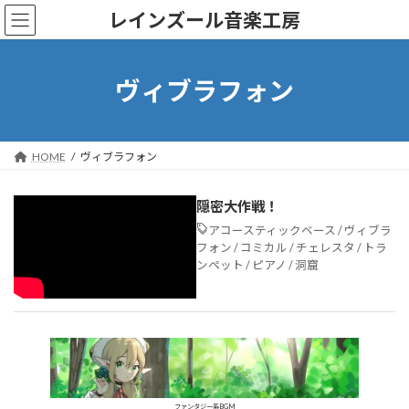
コ
ナ
レインズール音楽工房
ン
ビ
テ
ゲ
ン
ー
ツ
シ
ヴィブラフォン
へ
ョ
ス
ン
キ
に
ッ
移
HOME
ヴィブラフォン
プ
動
隠密大作戦！
アコースティックベース
/
ヴィブラ
フォン
/
コミカル
/
チェレスタ
/
トラ
ンペット
/
ピアノ
/
洞窟
ファンタジー系BGM