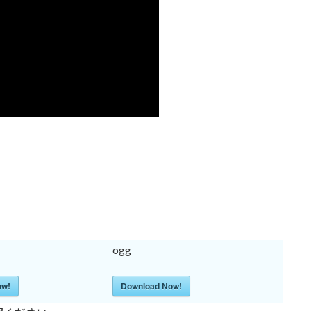
ogg
ow!
Download Now!