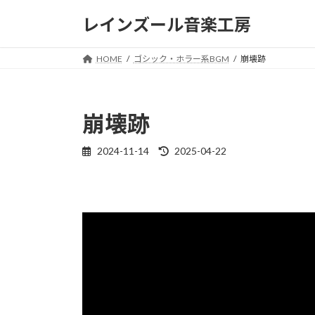
コ
ナ
レインズール音楽工房
ン
ビ
テ
ゲ
ン
ー
HOME
ゴシック・ホラー系BGM
崩壊跡
ツ
シ
へ
ョ
ス
ン
崩壊跡
キ
に
ッ
移
2024-11-14
2025-04-22
最
プ
動
終
更
新
日
時
: