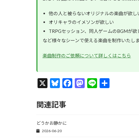
他の人と被らないオリジナルの楽曲が欲し
オリキャラのイメソンが欲しい
TRPGセッション、同人ゲームのBGMが欲
など様々なシーンで使える楽曲を制作いたし
楽曲制作のご依頼について詳しくはこちら
X
Bl
F
M
Li
共
u
ac
as
n
有
es
e
to
e
関連記事
ky
b
d
o
o
どうかお静かに
o
n
2026-06-20