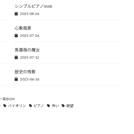
シンプルピアノVol6
2025-08-26
心象風景
2025-07-26
黒薔薇の魔女
2025-07-12
歴史の残骸
2025-06-16
ー系BGM
ロ
バイオリン
ピアノ
怖い
絶望