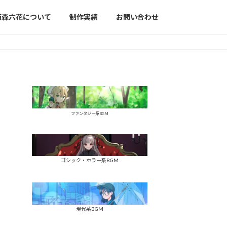
雨森六花について
制作実績
お問い合わせ
ファンタジー系BGM
ゴシック・ホラー系BGM
現代系BGM