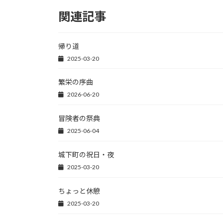
es
e
to
e
関連記事
ky
b
d
o
o
帰り道
o
n
2025-03-20
k
繁栄の序曲
2026-06-20
冒険者の祭典
2025-06-04
城下町の祝日・夜
2025-03-20
ちょっと休憩
2025-03-20