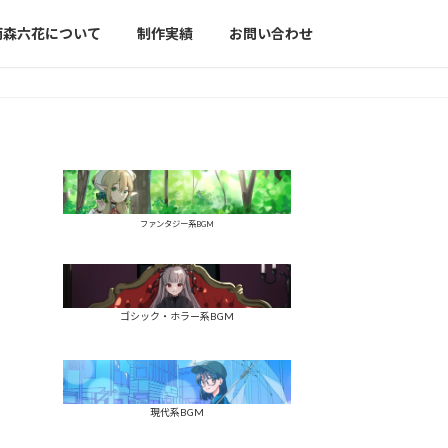
雨森六花について
制作実績
お問い合わせ
ファンタジー系BGM
ゴシック・ホラー系BGM
現代系BGM