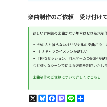
楽曲制作のご依頼 受け付け
欲しい雰囲気の楽曲がない場合はぜひ新規制
他の人と被らないオリジナルの楽曲が欲し
オリキャラのイメソンが欲しい
TRPGセッション、同人ゲームのBGMが欲
など様々なシーンで使える楽曲を制作いたし
楽曲制作のご依頼について詳しくはこちら
X
Bl
F
M
Li
共
u
ac
as
n
有