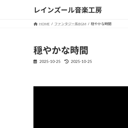
コ
ナ
レインズール音楽工房
ン
ビ
テ
ゲ
ン
ー
HOME
ファンタジー系BGM
穏やかな時間
ツ
シ
へ
ョ
ス
ン
穏やかな時間
キ
に
ッ
移
2025-10-25
2025-10-25
最
プ
動
終
更
新
日
時
: