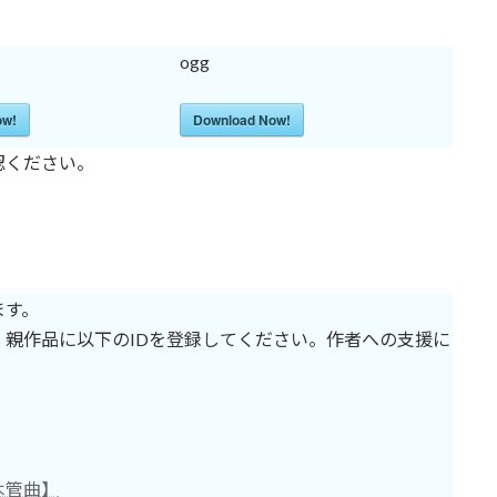
ogg
ow!
Download Now!
認ください。
ます。
親作品に以下のIDを登録してください。作者への支援に
木管曲】